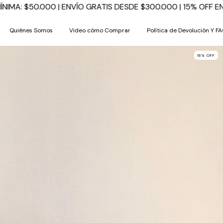
SDE $300.000 | 15% OFF EN TRANSFERENCIA | 3 CUOTAS SIN 
Quiénes Somos
Video cómo Comprar
Política de Devolución Y F
16
%
OFF