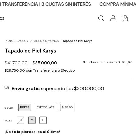
INTERÉS
COMPRA MÍNIMA: $50.000 | ENVÍO GRATIS DESDE $
AQS
0
Inicio
.
SACOS / TAPADOS / KIMONOS
.
Tapado de Piel Karys
Tapado de Piel Karys
$41.700,00
$35.000,00
3
cuotas sin interés de
$11.666,67
$29.750,00
con
Transferencia o Efectivo
Envío gratis
superando los
$300.000,00
BEIGE
CHOCOLATE
NEGRO
COLOR
S
M
L
TALLE
¡No te lo pierdas, es el último!